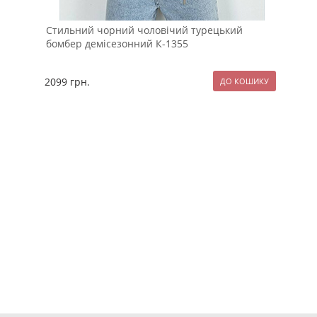
Стильний чорний чоловічий турецький
Сти
бомбер демісезонний К-1355
бли
2099
грн.
127