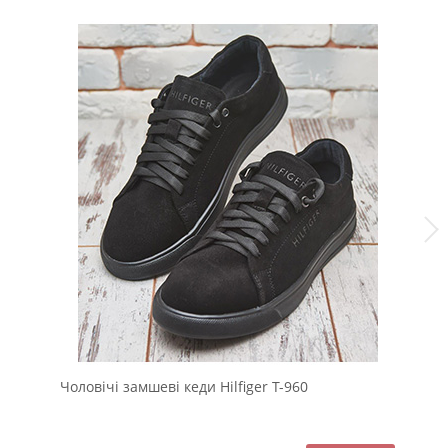
Чоловічі замшеві кеди Hilfiger Т-960
Чо
Т-