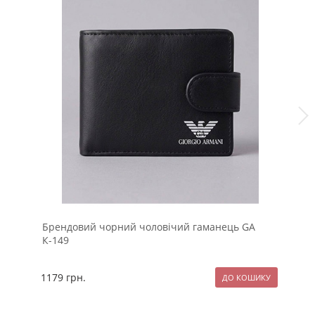
Брендовий чорний чоловічий гаманець GA
Бр
К-149
1179
грн.
11