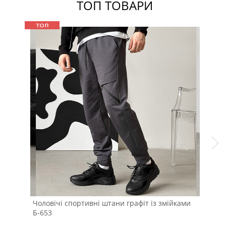
ТОП ТОВАРИ
Чоловічі спортивні штани графіт із змійками
Б-653
Чор
Т-4