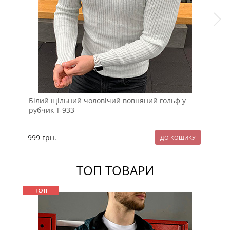
Білий щільний чоловічий вовняний гольф у
Сти
рубчик Т-933
Т-1
999
грн.
99
ТОП ТОВАРИ