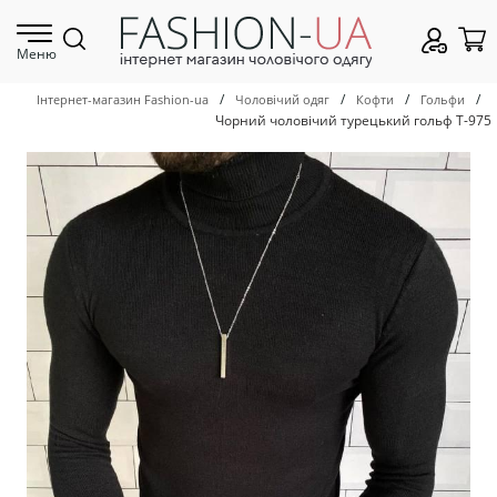
Меню
/
/
/
/
Інтернет-магазин Fashion-ua
Чоловічий одяг
Кофти
Гольфи
Чорний чоловічий турецький гольф Т-975