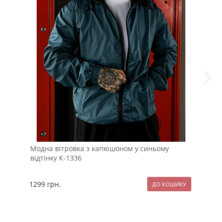
Модна вітровка з капюшоном у синьому
Мод
відтінку К-1336
пла
1299
грн.
129