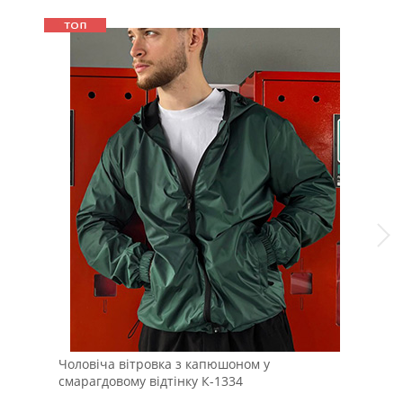
Чоловіча вітровка з капюшоном у
Вес
смарагдовому відтінку К-1334
віл