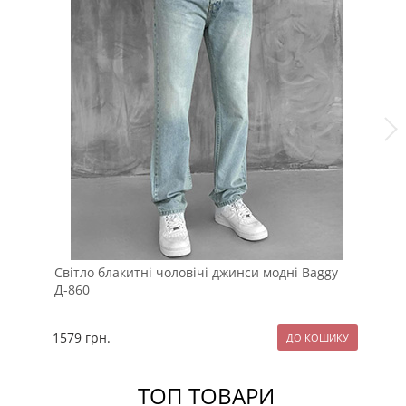
Світло блакитні чоловічі джинси модні Baggy
Мо
Д-860
бл
1579
грн.
15
ТОП ТОВАРИ