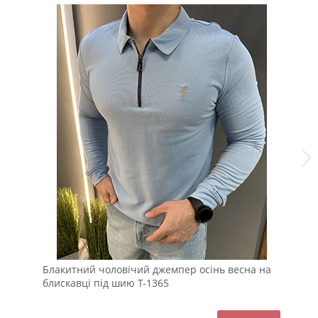
Блакитний чоловічий джемпер осінь весна на
Те
блискавці під шию Т-1365
бл