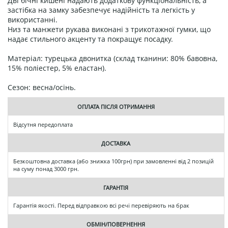
Дві бічні кишені надають додаткову функціональність, а
застібка на замку забезпечує надійність та легкість у
використанні.
Низ та манжети рукава виконані з трикотажної гумки, що
надає стильного акценту та покращує посадку.
Матеріал: турецька двонитка (склад тканини: 80% бавовна,
15% поліестер, 5% еластан).
Сезон: весна/осінь.
ОПЛАТА ПІСЛЯ ОТРИМАННЯ
Відсутня передоплата
ДОСТАВКА
Безкоштовна доставка (або знижка 100грн) при замовленні від 2 позицій
на суму понад 3000 грн.
ГАРАНТІЯ
Гарантія якості. Перед відправкою всі речі перевіряють на брак
ОБМІН/ПОВЕРНЕННЯ