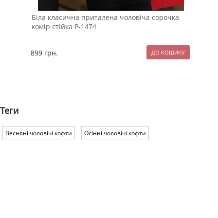
Біла класична приталена чоловіча сорочка
Біл
комір стійка Р-1474
Т-1
899
грн.
129
Теги
Весняні чоловічі кофти
Осінні чоловічі кофти