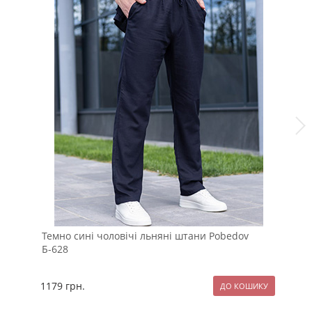
Темно сині чоловічі льняні штани Pobedov
Чо
Б-628
Б-
1179
грн.
10