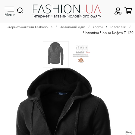
Меню
/
/
/
/
Інтернет-магазин Fashion-ua
Чоловічий одяг
Кофти
Толстовки
Чоловіча Чорна Кофта Т-129