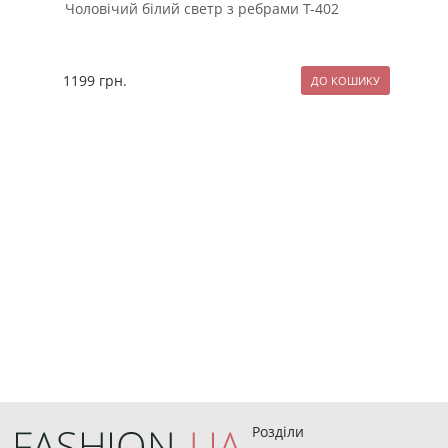
Чоловічий білий светр з ребрами Т-402
Тем
Б-3
1199
грн.
79
Розділи