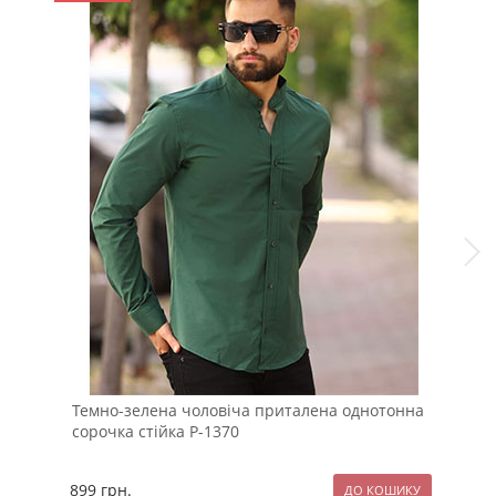
Темно-зелена чоловіча приталена однотонна
Сти
сорочка стійка Р-1370
бли
899
грн.
127