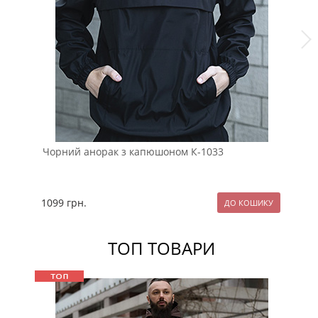
Чорний анорак з капюшоном К-1033
Чо
К-
1099
грн.
19
ТОП ТОВАРИ