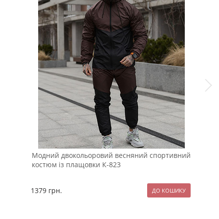
Модний двокольоровий весняний спортивний
Біл
костюм із плащовки К-823
дов
1379
грн.
89