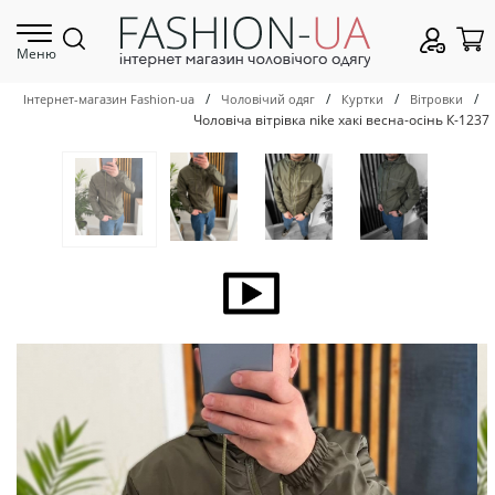
Меню
/
/
/
/
Інтернет-магазин Fashion-ua
Чоловічий одяг
Куртки
Вітровки
Чоловіча вітрівка nike хакі весна-осінь К-1237