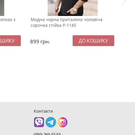
опках з
Модна чорна приталена чоловіча
Чорн
сорочка стійка Р-1145
Pobe
899
грн.
164
Контакти
(050) 293-37-53