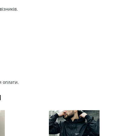
візників.
я оплати.
И