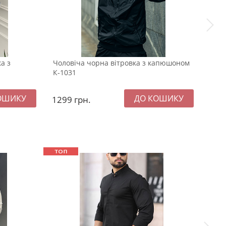
а з
Чоловіча чорна вітровка з капюшоном
Чор
К-1031
1299
грн.
119