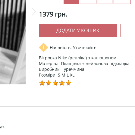
1379
грн.
Наявність: Уточнюйте
Вітровка Nike (репліка) з капюшоном
Матеріал: Плащівка + нейлонова підкладка
Виробник: Туреччина
Розміри: S M L XL
а».