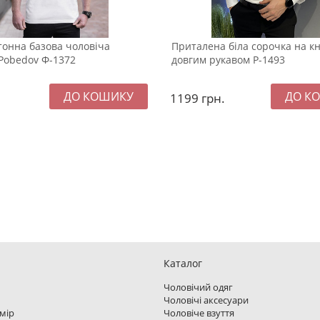
тонна базова чоловіча
Приталена біла сорочка на кн
Pobedov Ф-1372
довгим рукавом Р-1493
1199
грн.
Каталог
Чоловічий одяг
Чоловічі аксесуари
змір
Чоловіче взуття