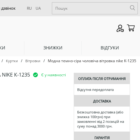
RU
UA
КИ
ЗНИЖКИ
ВІДГУКИ
/
/
/
Модна темно-сіра чоловіча вітровка nike К-1235
Куртки
Вітровки
NIKE К-1235
Є у наявності
ОПЛАТА ПІСЛЯ ОТРИМАННЯ
Відсутня передоплата
ДОСТАВКА
Безкоштовна доставка (або
знижка 100грн) при
замовленні від 2 позицій на
суму понад 3000 грн.
ГАРАНТІЯ