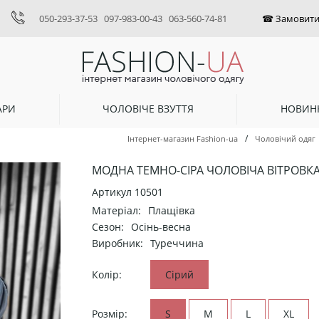
050-293-37-53
097-983-00-43
063-560-74-81
АРИ
ЧОЛОВІЧЕ ВЗУТТЯ
НОВИН
/
Інтернет-магазин Fashion-ua
Чоловічий одяг
МОДНА ТЕМНО-СІРА ЧОЛОВІЧА ВІТРОВКА 
Артикул
10501
Матеріал:
Плащівка
Сезон:
Осінь-весна
Виробник:
Туреччина
Колір:
Сірий
Розмір:
S
M
L
XL