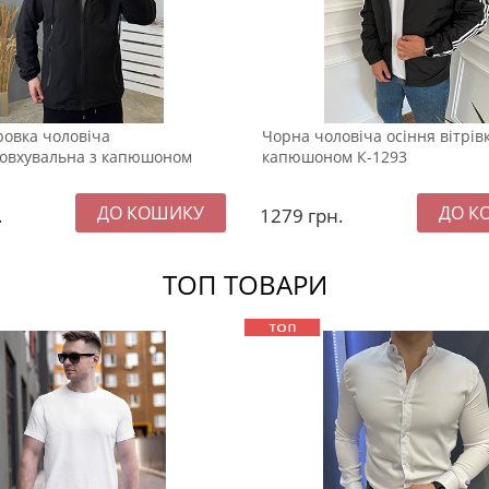
ровка чоловіча
Чорна чоловіча осіння вітрівк
овхувальна з капюшоном
капюшоном К-1293
.
1279
грн.
ТОП ТОВАРИ