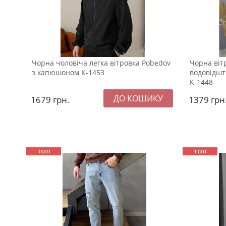
Чорна чоловіча легка вітровка Pobedov
Чорна віт
з капюшоном К-1453
водовідшт
К-1448
1679
грн.
1379
грн