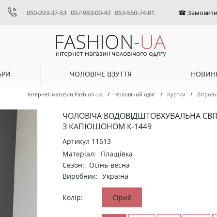
050-293-37-53
097-983-00-43
063-560-74-81
АРИ
ЧОЛОВІЧЕ ВЗУТТЯ
НОВИН
/
/
/
Інтернет-магазин Fashion-ua
Чоловічий одяг
Куртки
Вітров
ЧОЛОВІЧА ВОДОВІДШТОВХУВАЛЬНА СВІТ
З КАПЮШОНОМ К-1449
Артикул
11513
Матеріал:
Плащівка
Сезон:
Осінь-весна
Виробник:
Україна
Колір:
Сірий