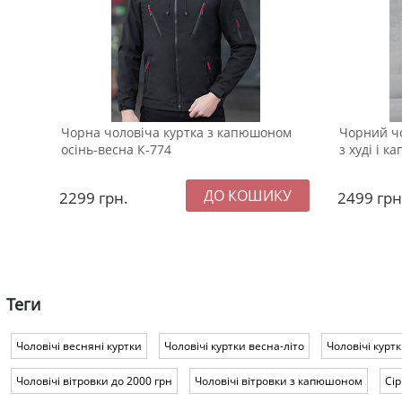
Чорна чоловіча куртка з капюшоном
Чорний ч
осінь-весна К-774
з худі і 
2299
грн.
2499
грн
Теги
Чоловічі весняні куртки
Чоловічі куртки весна-літо
Чоловічі кур
Чоловічі вітровки до 2000 грн
Чоловічі вітровки з капюшоном
Сір