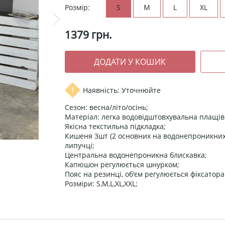
Розмір:
S
M
L
XL
1379
грн.
Наявність: Уточнюйте
Сезон: весна/літо/осінь;
Матеріал: легка водовідштовхувальна плащів
Якісна текстильна підкладка;
Кишеня 3шт (2 основних на водонепроникних 
липучці;
Центральна водонепроникна блискавка;
Капюшон регулюється шнурком;
Пояс на резинці, об'єм регулюється фіксатор
Розміри: S,M,L,XL,XXL;