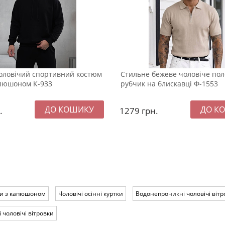
оловічий спортивний костюм
Стильне бежеве чоловіче пол
капюшоном К-933
рубчик на блискавці Ф-1553
.
1279
грн.
тки з капюшоном
Чоловічі осінні куртки
Водонепроникні чоловічі вітр
і чоловічі вітровки