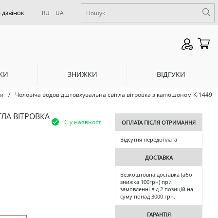
RU
UA
КИ
ЗНИЖКИ
ВІДГУКИ
/
Чоловіча водовідштовхувальна світла вітровка з капюшоном К-1449
ки
ЛА ВІТРОВКА
Є у наявності
ОПЛАТА ПІСЛЯ ОТРИМАННЯ
Відсутня передоплата
ДОСТАВКА
Безкоштовна доставка (або
знижка 100грн) при
замовленні від 2 позицій на
суму понад 3000 грн.
ГАРАНТІЯ