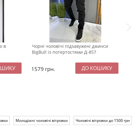
о в
Чорні чоловічі підзавужені джинси
Тепле
BigBull із потертостями Д-857
Т-13
1579
грн.
137
овки
Молодіжні чоловічі вітровки
Чоловічі вітровки до 1500 грн