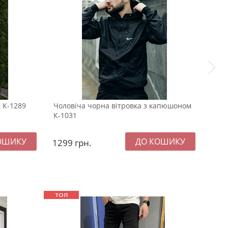
 К-1289
Чоловіча чорна вітровка з капюшоном
Сіра
К-1031
капю
1299
грн.
137