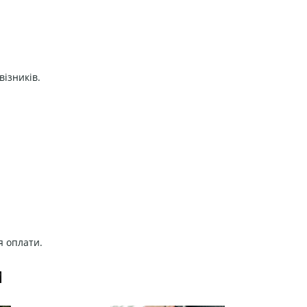
візників.
я оплати.
И