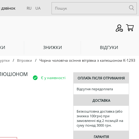
RU
UA
КИ
ЗНИЖКИ
ВІДГУКИ
/
/
Чорна чоловіча осіння вітрівка з капюшоном К-1293
уртки
Вітровки
 КАПЮШОНОМ
Є у наявності
ОПЛАТА ПІСЛЯ ОТРИМАННЯ
Відсутня передоплата
ДОСТАВКА
Безкоштовна доставка (або
знижка 100грн) при
замовленні від 2 позицій на
суму понад 3000 грн.
ГАРАНТІЯ