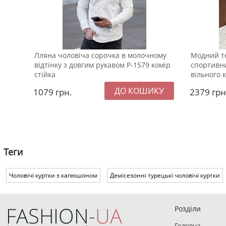
Лляна чоловіча сорочка в молочному
Модний т
відтінку з довгим рукавом Р-1579 комір
спортивн
стійка
вільного 
1079
грн.
2379
грн
Теги
Чоловічі куртки з капюшоном
Демісезонні турецькі чоловічі куртки
Розділи
Головна