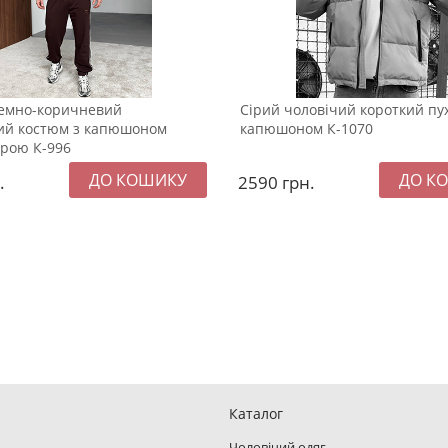
емно-коричневий
Сірий чоловічий короткий пу
ий костюм з капюшоном
капюшоном К-1070
крою К-996
.
2590
грн.
Каталог
Чоловічий одяг