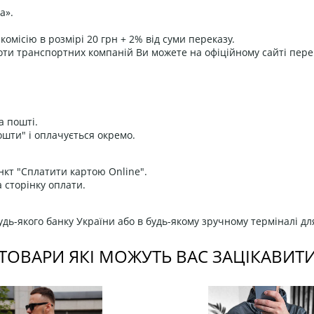
а».
омісію в розмірі 20 грн + 2% від суми переказу.
оти транспортних компаній Ви можете на офіційному сайті пере
а пошті.
ошти" і оплачується окремо.
нкт "Сплатити картою Online".
 сторінку оплати.
дь-якого банку України або в будь-якому зручному терміналі дл
ТОВАРИ ЯКІ МОЖУТЬ ВАС ЗАЦІКАВИТ