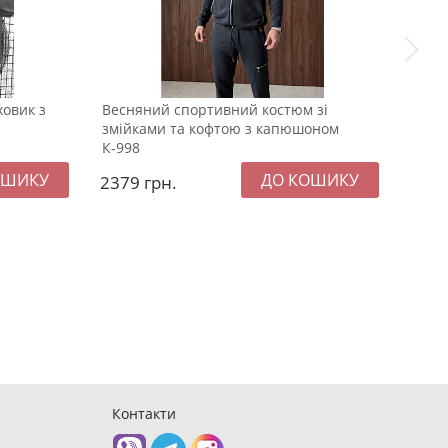
ховик з
Весняний спортивний костюм зі
Весн
змійками та кофтою з капюшоном
граф
К-998
2379
грн.
209
Контакти