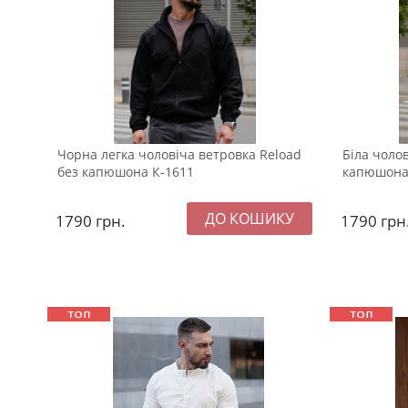
Чорна легка чоловіча ветровка Reload
Біла чолов
без капюшона К-1611
капюшона
1790
грн.
1790
грн