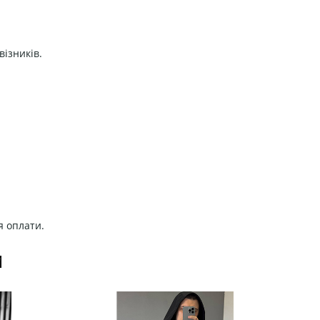
візників.
я оплати.
И