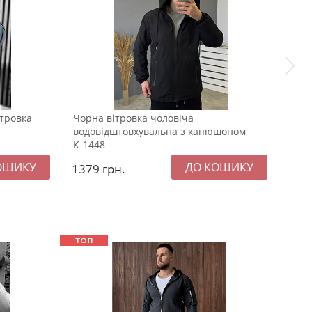
ітровка
Чорна вітровка чоловіча
Черв
водовідштовхувальна з капюшоном
кап
К-1448
1379
грн.
97