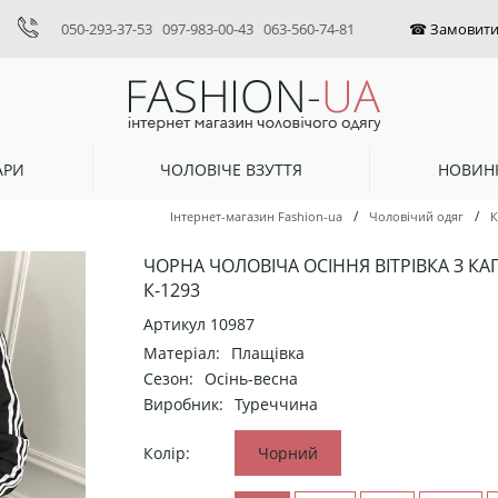
050-293-37-53
097-983-00-43
063-560-74-81
АРИ
ЧОЛОВІЧЕ ВЗУТТЯ
НОВИН
/
/
Інтернет-магазин Fashion-ua
Чоловічий одяг
К
ЧОРНА ЧОЛОВІЧА ОСІННЯ ВІТРІВКА З
К-1293
Артикул
10987
Матеріал:
Плащівка
Сезон:
Осінь-весна
Виробник:
Туреччина
Колір:
Чорний