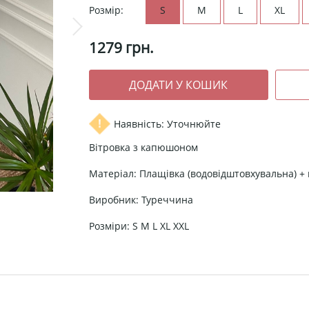
Розмір:
S
M
L
XL
1279
грн.
Наявність: Уточнюйте
Вітровка з капюшоном
Матеріал: Плащівка (водовідштовхувальна) +
Виробник: Туреччина
Розміри: S M L XL XXL