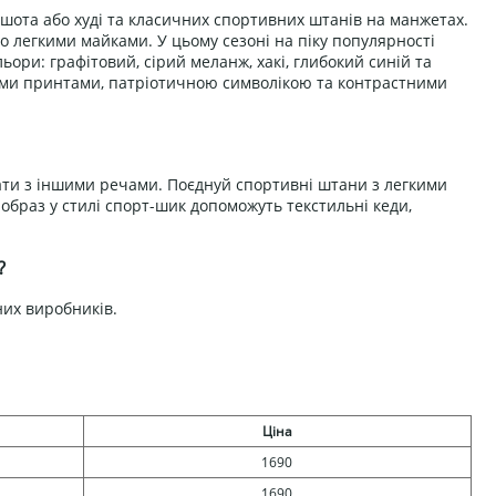
тшота або худі та класичних спортивних штанів на манжетах.
о легкими майками. У цьому сезоні на піку популярності
ори: графітовий, сірий меланж, хакі, глибокий синій та
ьними принтами, патріотичною символікою та контрастними
вати з іншими речами. Поєднуй спортивні штани з легкими
образ у стилі спорт-шик допоможуть текстильні кеди,
?
них виробників.
Ціна
1690
1690