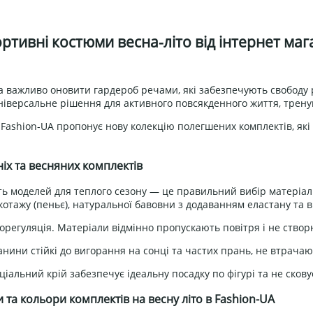
ртивні костюми весна-літо від інтернет магаз
 важливо оновити гардероб речами, які забезпечують свободу р
ніверсальне рішення для активного повсякденного життя, тренув
Fashion-UA пропонує нову колекцію полегшених комплектів, які
ніх та весняних комплектів
ть моделей для теплого сезону — це правильний вибір матеріал
котажу (пеньє), натуральної бавовни з додаванням еластану та 
регуляція. Матеріали відмінно пропускають повітря і не створ
канини стійкі до вигорання на сонці та частих прань, не втрачаю
ціальний крій забезпечує ідеальну посадку по фігурі та не сковує
 та кольори комплектів на весну літо в Fashion-UA