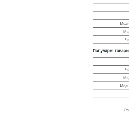
Модн
Мод
Чо
Популярні товари
Чо
Мод
Модн
Ст