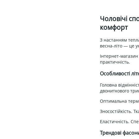
Чоловічі спо
комфорт
З настанням тепла
весна-літо — це у
Інтернет-магазин 
практичність.
Особливості літ
Головна відмінніс
двониткового три
Оптимальна термо
Зносостійкість. Т
Еластичність. Спе
Трендові фасони