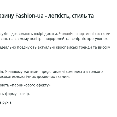
ину Fashion-ua - легкість, стиль та
ухів і дозволяють шкірі дихати.
Чоловічі спортивні костюми
ань на свіжому повітрі, подорожей та вечірніх прогулянок.
 ідеально поєднують актуальні європейські тренди та високу
ів. У нашому магазині представлені комплекти з тонкого
високотехнологічних дихаючих тканин.
юють «парникового ефекту».
ть форму і колір.
 рухів.