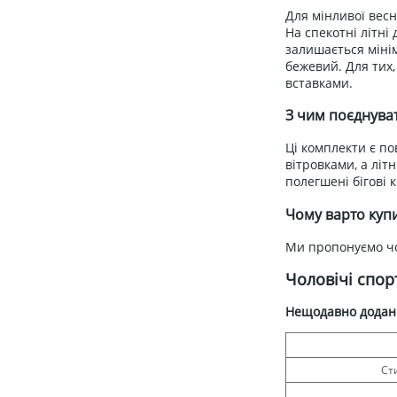
Для мінливої весн
На спекотні літні
залишається мінім
бежевий. Для тих,
вставками.
З чим поєднуват
Ці комплекти є по
вітровками, а літ
полегшені бігові 
Чому варто купи
Ми пропонуємо чо
Чоловічі спор
Нещодавно додан
Ст