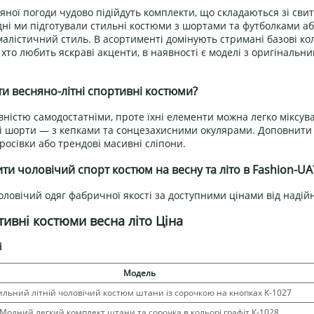
яної погоди чудово підійдуть комплекти, що складаються зі сви
 дні ми підготували стильні костюми з шортами та футболками аб
алістичний стиль. В асортименті домінують стримані базові коль
 хто любить яскраві акценти, в наявності є моделі з оригінал
и весняно-літні спортивні костюми?
вністю самодостатніми, проте їхні елементи можна легко міксу
ні шорти — з кепками та сонцезахисними окулярами. Доповнити 
кросівки або трендові масивні сліпони.
ти чоловічий спорт костюм на весну та літо в Fashion-UA
ловічий одяг фабричної якості за доступними цінами від надій
тивні костюми весна літо Ціна
і
Модель
ильний літній чоловічий костюм штани із сорочкою на кнопках К-1027
Модний легкий комплект штани та сорочка в кольорі графіт К-1028