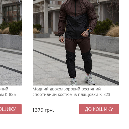
вний
Модний двокольоровий весняний
ом К-825
спортивний костюм із плащовки К-823
1379
грн.