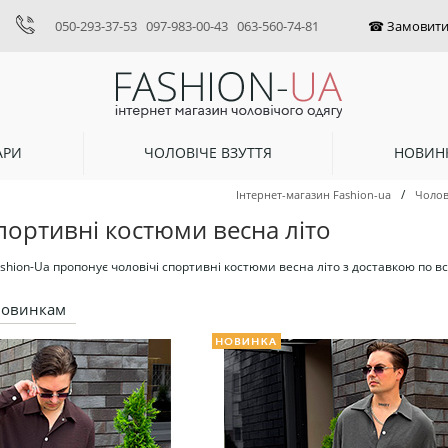
050-293-37-53
097-983-00-43
063-560-74-81
АРИ
ЧОЛОВІЧЕ ВЗУТТЯ
НОВИН
/
Інтернет-магазин Fashion-ua
Чолов
портивні костюми весна літо
hion-Ua пропонує чоловічі спортивні костюми весна літо з доставкою по всі
новинкам