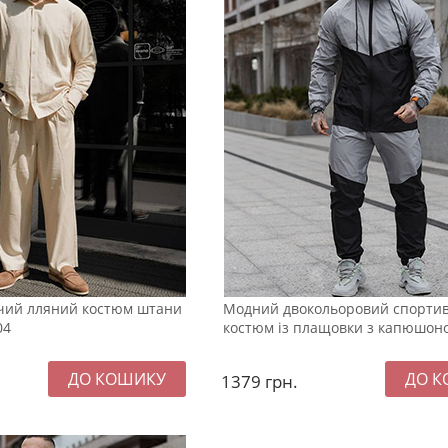
чий лляний костюм штани
Модний двокольоровий спорти
04
костюм із плащовки з капюшон
1379
грн.