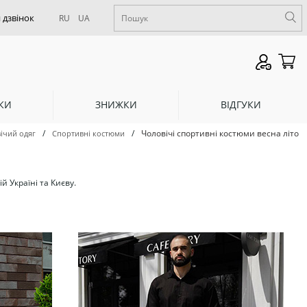
RU
UA
КИ
ЗНИЖКИ
ВІДГУКИ
/
/
Чоловічі спортивні костюми весна літо
ічий одяг
Спортивні костюми
й Україні та Києву.