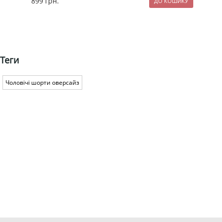
899
грн.
299
Теги
Чоловічі шорти оверсайз