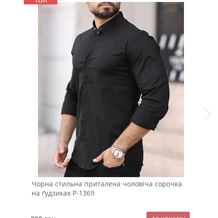
Чорна стильна приталена чоловіча сорочка
Зам
на ґудзиках Р-1369