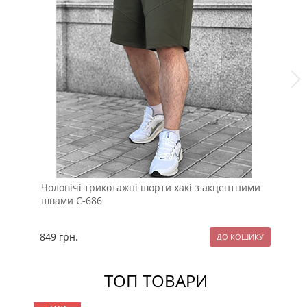
Чоловічі трикотажні шорти хакі з акцентними
Ко
швами С-686
849
грн.
84
ТОП ТОВАРИ