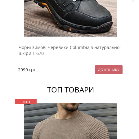
Чорні зимові черевики Columbia з натуральної
Чо
шкіри Т-670
Lev
2999
грн.
24
ТОП ТОВАРИ