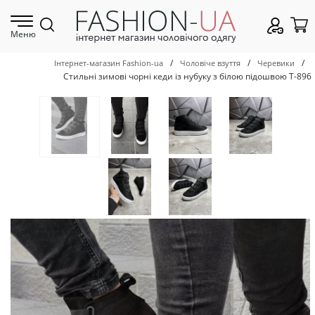
Меню
/
/
/
Інтернет-магазин Fashion-ua
Чоловіче взуття
Черевики
Стильні зимові чорні кеди із нубуку з білою підошвою Т-896