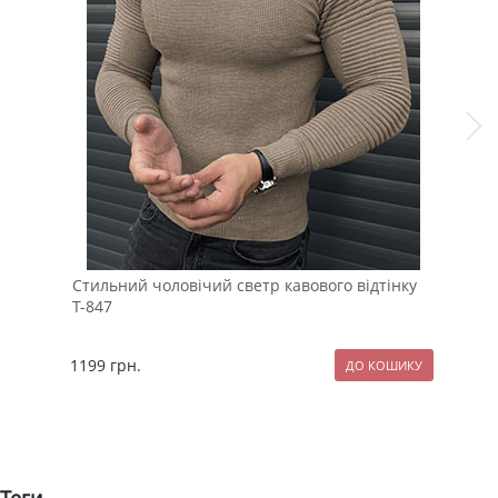
Стильний чоловічий светр кавового відтінку
Чол
Т-847
дір
1199
грн.
157
Теги