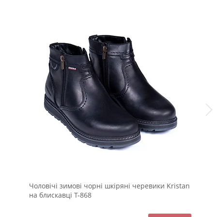
Чоловічі зимові чорні шкіряні черевики Kristan
Мо
на блискавці Т-868
шн