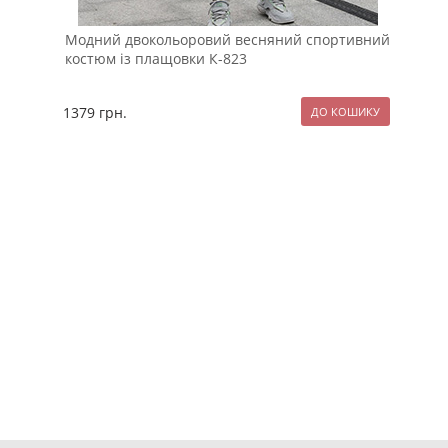
Модний двокольоровий весняний спортивний
Зам
костюм із плащовки К-823
1379
грн.
299