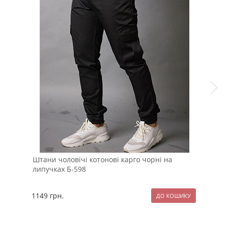
Штани чоловічі котонові карго чорні на
Чор
липучках Б-598
1149
грн.
249