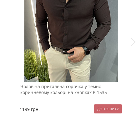
Чоловіча приталена сорочка у темно-
Сти
коричневому кольорі на кнопках Р-1535
кап
1199
грн.
209