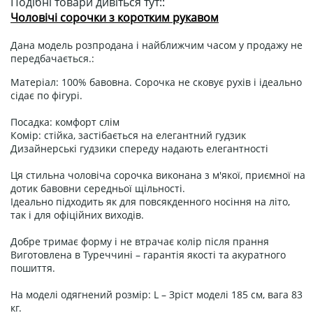
Подібні товари дивіться тут::
Чоловічі сорочки з коротким рукавом
Дана модель розпродана і найближчим часом у продажу не
передбачається.:
Матеріал: 100% бавовна. Сорочка не сковує рухів і ідеально
сідає по фігурі.
Посадка: комфорт слім
Комір: стійка, застібається на елегантний гудзик
Дизайнерські гудзики спереду надають елегантності
Ця стильна чоловіча сорочка виконана з м'якої, приємної на
дотик бавовни середньої щільності.
Ідеально підходить як для повсякденного носіння на літо,
так і для офіційних виходів.
Добре тримає форму і не втрачає колір після прання
Виготовлена ​​в Туреччині – гарантія якості та акуратного
пошиття.
На моделі одягнений розмір: L – Зріст моделі 185 см, вага 83
кг.