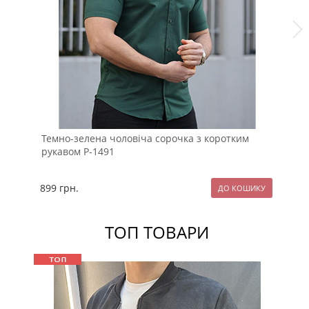
Темно-зелена чоловіча сорочка з коротким
Бл
рукавом Р-1491
ко
899
грн.
10
ТОП ТОВАРИ