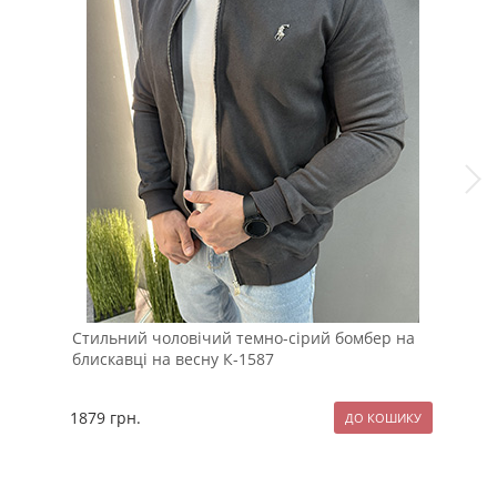
Стильний чоловічий темно-сірий бомбер на
Сти
блискавці на весну К-1587
Т-8
1879
грн.
119