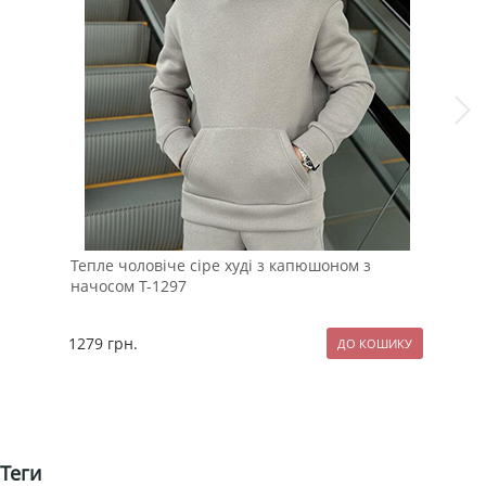
Тепле чоловіче сіре худі з капюшоном з
Бом
начосом Т-1297
К-1
1279
грн.
189
Теги