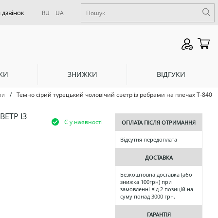
RU
UA
КИ
ЗНИЖКИ
ВІДГУКИ
/
Темно сірий турецький чоловічий светр із ребрами на плечах Т-840
ри
ЕТР ІЗ
Є у наявності
ОПЛАТА ПІСЛЯ ОТРИМАННЯ
Відсутня передоплата
ДОСТАВКА
Безкоштовна доставка (або
знижка 100грн) при
замовленні від 2 позицій на
суму понад 3000 грн.
ГАРАНТІЯ