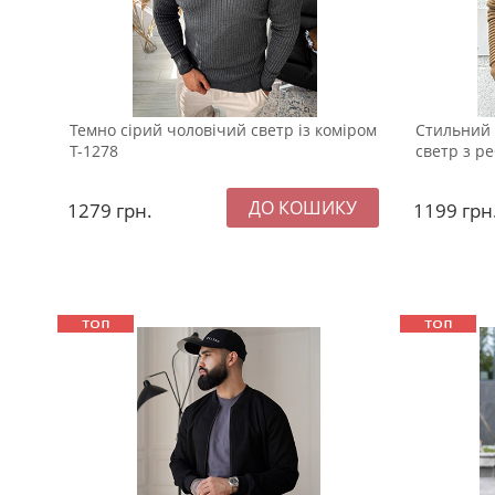
Темно сірий чоловічий светр із коміром
Стильний 
Т-1278
светр з ре
1279
грн.
1199
грн