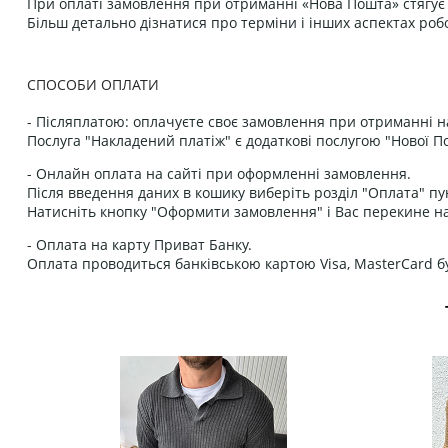
При оплаті замовлення при отриманні «Нова Пошта» стягує к
Більш детально дізнатися про терміни і інших аспектах роб
СПОСОБИ ОПЛАТИ
- Післяплатою: оплачуєте своє замовлення при отриманні н
Послуга "Накладений платіж" є додаткові послугою "Нової П
- Онлайн оплата на сайті при оформленні замовлення.
Після введення даних в кошику виберіть розділ "Оплата" пу
Натисніть кнопку "Оформити замовлення" і Вас перекине на
- Оплата на карту Приват Банку.
Оплата проводиться банківською картою Visa, MasterCard бу