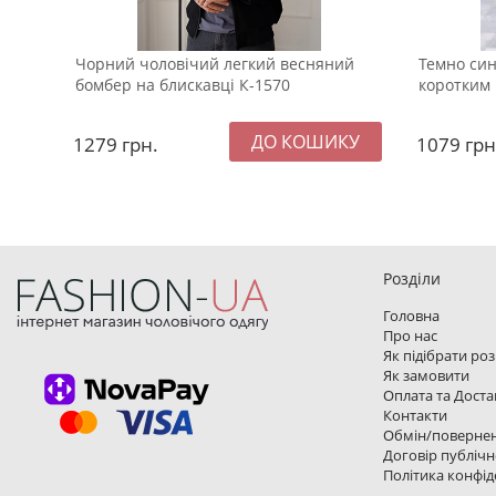
Чорний чоловічий легкий весняний
Темно син
бомбер на блискавці К-1570
коротким 
1279
грн.
1079
грн
Розділи
Головна
Про нас
Як підібрати ро
Як замовити
Оплата та Доста
Контакти
Обмін/поверне
Договір публічн
Політика конфід