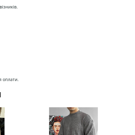
візників.
я оплати.
И