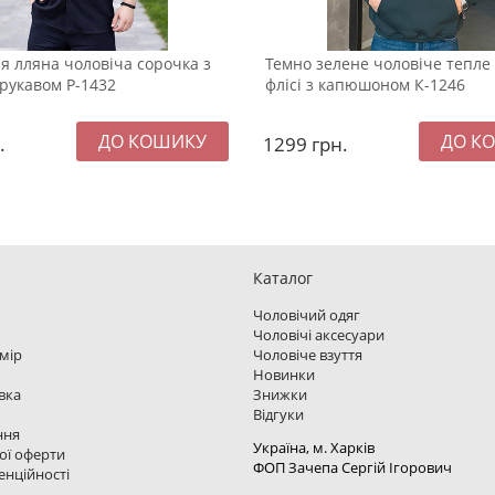
я лляна чоловіча сорочка з
Темно зелене чоловіче тепле 
рукавом Р-1432
флісі з капюшоном К-1246
.
1299
грн.
Каталог
Чоловічий одяг
Чоловічі аксесуари
змір
Чоловіче взуття
Новинки
вка
Знижки
Відгуки
ння
Україна, м. Харкiв
ої оферти
ФОП Зачепа Сергій Ігорович
енційності