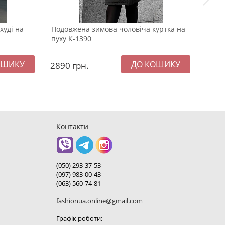
худі на
Подовжена зимова чоловіча куртка на
Стил
пуху К-1390
зиму
2890
грн.
395
Контакти
(050) 293-37-53
(097) 983-00-43
(063) 560-74-81
fashionua.online@gmail.com
Графік роботи: