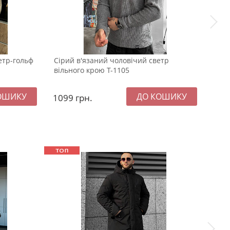
етр-гольф
Сірий в'язаний чоловічий светр
Чоло
вільного крою Т-1105
під 
1099
грн.
99