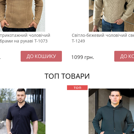
трикотажний чоловічий
Світло-бежевий чоловічий св
брами на рукаві Т-1073
Т-1249
.
1099
грн.
ТОП ТОВАРИ