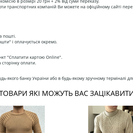
омісію в розмірі 20 грн + 2% від суми переказу.
оти транспортних компаній Ви можете на офіційному сайті пере
а пошті.
ошти" і оплачується окремо.
нкт "Сплатити картою Online".
 сторінку оплати.
дь-якого банку України або в будь-якому зручному терміналі дл
ТОВАРИ ЯКІ МОЖУТЬ ВАС ЗАЦІКАВИТ