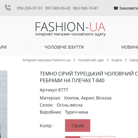
050-293-37-53
097-983-00-43
063-560-74-81
АРИ
ЧОЛОВІЧЕ ВЗУТТЯ
НОВИН
/
/
/
Інтернет-магазин Fashion-ua
Чоловічий одяг
Кофти
Свет
ТЕМНО СІРИЙ ТУРЕЦЬКИЙ ЧОЛОВІЧИЙ СВ
РЕБРАМИ НА ПЛЕЧАХ Т-840
Артикул
8777
Матеріал:
Хлопок, Акрил, Віскоза
Сезон:
Осінь-весна
Виробник:
Туреччина
Колір:
Сірий