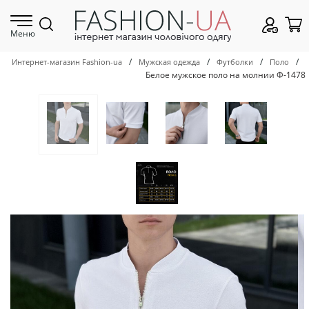
Меню
/
/
/
/
Интернет-магазин Fashion-ua
Мужская одежда
Футболки
Поло
Белое мужское поло на молнии Ф-1478