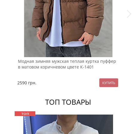
Модная зимняя мужская теплая куртка пуффер
Те
в матовом коричневом цвете К-1401
пу
2590
грн.
25
ТОП ТОВАРЫ