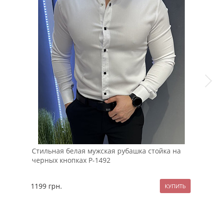
Стильная белая мужская рубашка стойка на
Мод
черных кнопках Р-1492
кос
1199
грн.
237