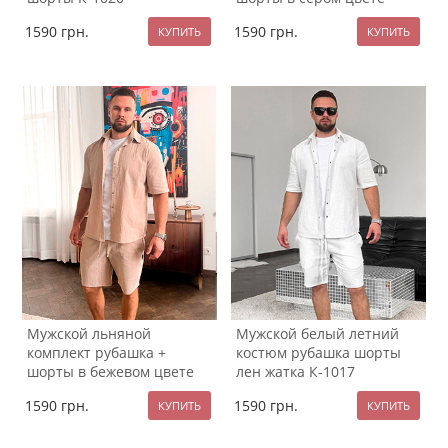
К-1019
1590
грн.
1590
грн.
Мужской льняной
Мужской белый летний
комплект рубашка +
костюм рубашка шорты
шорты в бежевом цвете
лен жатка К-1017
К-1018
1590
грн.
1590
грн.