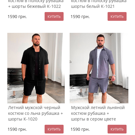
костюм в полоску рубашка
костюм в полоску рубашка
+ шорты бежевый К-1022
шорты белый К-1021
1590
грн.
1590
грн.
Летний мужской черный
Мужской летний льняной
костюм со льна рубашка +
костюм рубашка +
шорты К-1020
шорты в сером цвете
К-1019
1590
грн.
1590
грн.