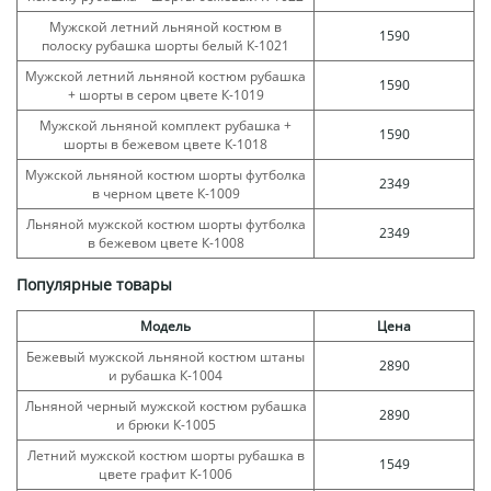
Мужской летний льняной костюм в
1590
полоску рубашка шорты белый К-1021
Мужской летний льняной костюм рубашка
1590
+ шорты в сером цвете К-1019
Мужской льняной комплект рубашка +
1590
шорты в бежевом цвете К-1018
Мужской льняной костюм шорты футболка
2349
в черном цвете К-1009
Льняной мужской костюм шорты футболка
2349
в бежевом цвете К-1008
Популярные товары
Модель
Цена
Бежевый мужской льняной костюм штаны
2890
и рубашка К-1004
Льняной черный мужской костюм рубашка
2890
и брюки К-1005
Летний мужской костюм шорты рубашка в
1549
цвете графит К-1006