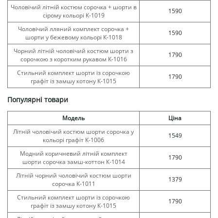
Чоловічий літній костюм сорочка + шорти в
1590
сірому кольорі К-1019
Чоловічий лляний комплект сорочка +
1590
шорти у бежевому кольорі К-1018
Чорний літній чоловічий костюм шорти з
1790
сорочкою з коротким рукавом К-1016
Стильний комплект шорти із сорочкою
1790
графіт із замшу котону К-1015
Популярні товари
Модель
Ціна
Літній чоловічий костюм шорти сорочка у
1549
кольорі графіт К-1006
Модний коричневий літній комплект
1790
шорти сорочка замш-коттон К-1014
Літній чорний чоловічий костюм шорти
1379
сорочка К-1011
Стильний комплект шорти із сорочкою
1790
графіт із замшу котону К-1015