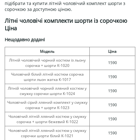
підібрати та купити літній чоловічий комплект шорти з
сорочкою за доступною ціною.
Літні чоловічі комплекти шорти із сорочкою
Ціна
Нещодавно додані
Модель
Ціна
Літній чоловічий чорний костюм із льону
1590
сорочка + шорти К-1020
Чоловічий білий літній костюм сорочка
1590
шорти льон жатка К-1017
Літній чоловічий чорний лляний костюм у
1590
смужку сорочки шорти К-1024
Чоловічий сірий лляний комплект у смужку
1590
сорочка + шорти К-1023
Чоловічий літній лляний костюм у смужку
1590
сорочка + шорти бежевий К-1022
Чоловічий літній лляний костюм у смужку
1590
сорочки шорти білий К-1021