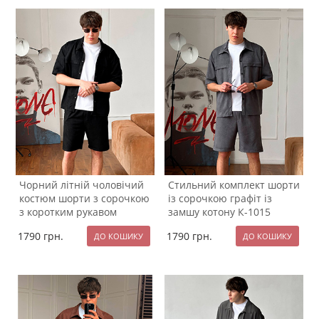
Чорний літній чоловічий
Стильний комплект шорти
костюм шорти з сорочкою
із сорочкою графіт із
з коротким рукавом
замшу котону К-1015
К-1016
1790
грн.
1790
грн.