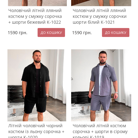
Чоловічий літній лляний
Чоловічий літній лляний
костюм у смужку сорочка
костюм у смужку сорочки
+ шорти бежевий К-1022
шорти білий К-1021
1590
грн.
1590
грн.
Літній чоловічий чорний
Чоловічий літній костюм
костюм із льону сорочка +
сорочка + шорти в сірому
шорти К-1020
кольорі К-1019