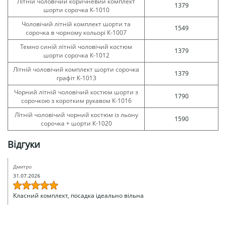
Літній чоловічий коричневий комплект
1379
шорти сорочка К-1010
Чоловічий літній комплект шорти та
1549
сорочка в чорному кольорі К-1007
Темно синій літній чоловічий костюм
1379
шорти сорочка К-1012
Літній чоловічий комплект шорти сорочка
1379
графіт К-1013
Чорний літній чоловічий костюм шорти з
1790
сорочкою з коротким рукавом К-1016
Літній чоловічий чорний костюм із льону
1590
сорочка + шорти К-1020
Відгуки
Дмитро
31.07.2026
Класний комплект, посадка ідеально вільна