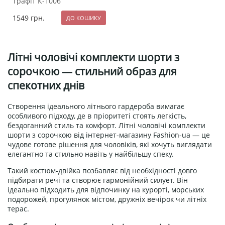
графіт К-1006
1549
грн.
Літні чоловічі комплекти шорти з
сорочкою — стильний образ для
спекотних днів
Створення ідеального літнього гардероба вимагає
особливого підходу, де в пріоритеті стоять легкість,
бездоганний стиль та комфорт. Літні чоловічі комплекти
шорти з сорочкою від інтернет-магазину Fashion-ua — це
чудове готове рішення для чоловіків, які хочуть виглядати
елегантно та стильно навіть у найбільшу спеку.
Такий костюм-двійка позбавляє від необхідності довго
підбирати речі та створює гармонійний силует. Він
ідеально підходить для відпочинку на курорті, морських
подорожей, прогулянок містом, дружніх вечірок чи літніх
терас.