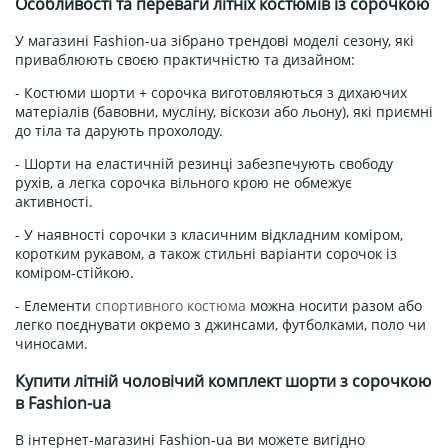
Особливості та переваги літніх костюмів із сорочкою
У магазині Fashion-ua зібрано трендові моделі сезону, які
приваблюють своєю практичністю та дизайном:
- Костюми шорти + сорочка виготовляються з дихаючих
матеріалів (бавовни, мусліну, віскози або льону), які приємні
до тіла та дарують прохолоду.
- Шорти на еластичній резинці забезпечують свободу
рухів, а легка сорочка вільного крою не обмежує
активності.
- У наявності сорочки з класичним відкладним коміром,
коротким рукавом, а також стильні варіанти сорочок із
коміром-стійкою.
- Елементи
спортивного костюма
можна носити разом або
легко поєднувати окремо з джинсами, футболками, поло чи
чиносами.
Купити літній чоловічий комплект шорти з сорочкою
в Fashion-ua
В інтернет-магазині Fashion-ua ви можете вигідно