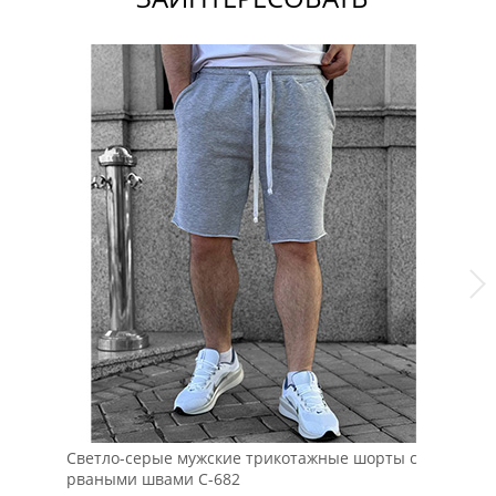
Светло-серые мужские трикотажные шорты с
Ор
рваными швами С-682
ка