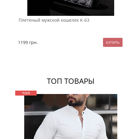
Плетеный мужской кошелек К-63
Бр
1199
грн.
11
ТОП ТОВАРЫ