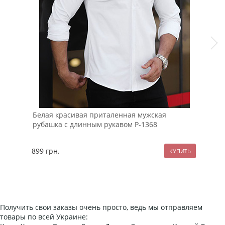
Белая красивая приталенная мужская
Зим
рубашка с длинным рукавом Р-1368
цве
899
грн.
289
Получить свои заказы очень просто, ведь мы отправляем
товары по всей Украине: