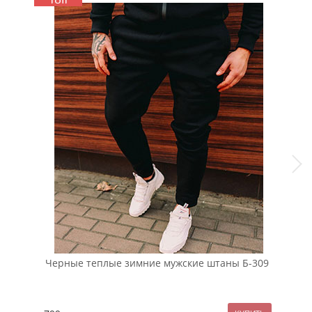
Черные теплые зимние мужские штаны Б-309
Бел
руб