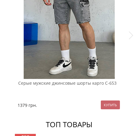
Серые мужские джинсовые шорты карго С-653
Го
С-
1379
грн.
18
ТОП ТОВАРЫ