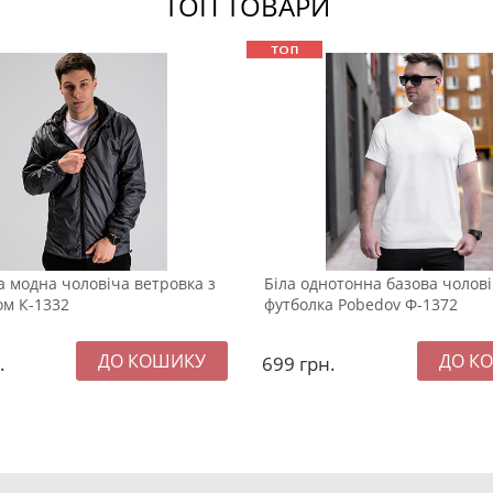
ТОП ТОВАРИ
а модна чоловіча ветровка з
Біла однотонна базова чолов
м К-1332
футболка Pobedov Ф-1372
.
699
грн.