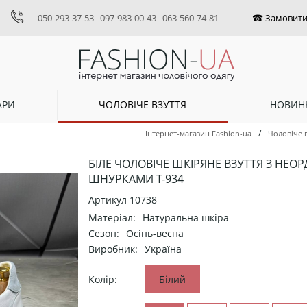
050-293-37-53
097-983-00-43
063-560-74-81
АРИ
ЧОЛОВІЧЕ ВЗУТТЯ
НОВИН
/
Інтернет-магазин Fashion-ua
Чоловіче 
БІЛЕ ЧОЛОВІЧЕ ШКІРЯНЕ ВЗУТТЯ З НЕ
ШНУРКАМИ Т-934
Артикул
10738
Матеріал:
Натуральна шкіра
Сезон:
Осінь-весна
Виробник:
Україна
Колір:
Білий