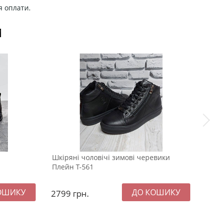
я оплати.
И
Шкіряні чоловічі зимові черевики
Стил
Плейн Т-561
Т-77
2799
грн.
249