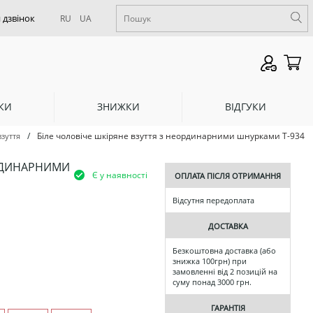
RU
UA
КИ
ЗНИЖКИ
ВІДГУКИ
/
Біле чоловіче шкіряне взуття з неординарними шнурками Т-934
взуття
ОРДИНАРНИМИ
Є у наявності
ОПЛАТА ПІСЛЯ ОТРИМАННЯ
Відсутня передоплата
ДОСТАВКА
Безкоштовна доставка (або
знижка 100грн) при
замовленні від 2 позицій на
суму понад 3000 грн.
ГАРАНТІЯ