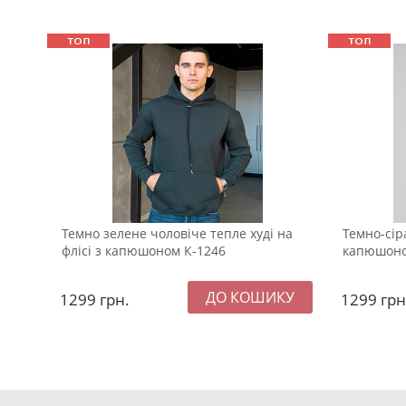
Темно зелене чоловіче тепле худі на
Темно-сір
флісі з капюшоном К-1246
капюшоно
1299
грн.
1299
грн