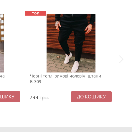
іча
Чорні теплі зимові чоловічі штани
Подо
Б-309
пуху 
799
грн.
289