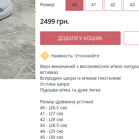
Розмір:
40
41
42
43
2499
грн.
Наявність: Уточнюйте
Верх виконаний з високоякісної м'якої натура
вставка).
Всередині шкіри із м'яким текстилем!
Устілка шкіра
Підошва м'яка та дуже легка
Розмір (довжина устілки)
40 - (26.5 см)
41 - (27 см)
42 - (28 см)
43 - (28.5 см)
44 - (29 см)
45 - (30 см)