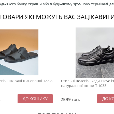
дь-якого банку України або в будь-якому зручному терміналі дл
ТОВАРИ ЯКІ МОЖУТЬ ВАС ЗАЦІКАВИТ
овічі шкіряні шльопанці Т-998
Стильні чоловічі кеди Tsevo із
натуральної шкіри Т-1033
.
2599
грн.