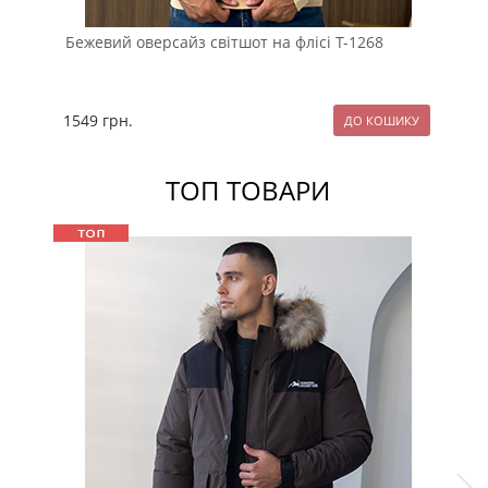
Бежевий оверсайз світшот на флісі Т-1268
Св
тк
1549
грн.
11
ТОП ТОВАРИ