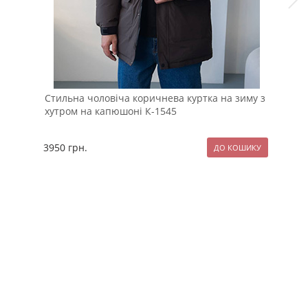
Стильна чоловіча коричнева куртка на зиму з
Біл
хутром на капюшоні К-1545
Pob
3950
грн.
69