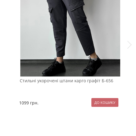
Стильні укорочені штани карго графіт Б-656
Чор
на 
1099
грн.
89