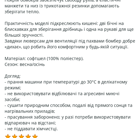
манжети та низ із трикотажної резинки допомагають
зберігати тепло.
Практичність моделі підкреслюють кишені: дві бічні на
блискавках для зберігання дрібниць і одна на рукаві для ще
більшої зручності.
Завдяки люверсам для вентиляції під пахвами бомбер добре
«дихає», що робить його комфортним у будь-якій ситуації.
Матеріал: софтшел (100% поліестер).
Сезон: весна/осінь
Догляд:
- прання машини при температурі до 30°C в делікатному
режимі;
- не використовувати відбілювачі та агресивні миючі
засоби;
- сушити природним способом, подалі від прямого сонця та
нагрівальних приладів;
- прасування заборонено; у разі потреби використовувати
відпарювач на відстані;
- не піддавати хімчистці.