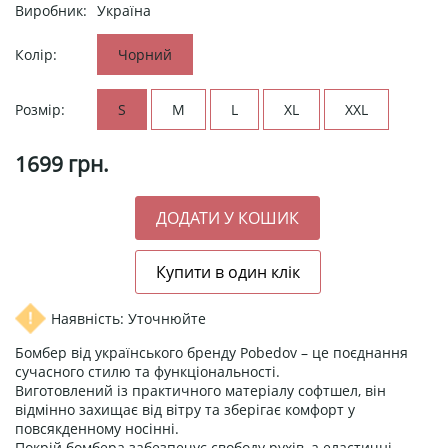
Виробник:
Україна
Колір:
Чорний
Розмір:
S
M
L
XL
XXL
1699
грн.
Наявність: Уточнюйте
Бомбер від українського бренду Pobedov – це поєднання
сучасного стилю та функціональності.
Виготовлений із практичного матеріалу софтшел, він
відмінно захищає від вітру та зберігає комфорт у
повсякденному носінні.
Покрій бомбера забезпечує свободу рухів, а еластичні