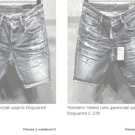
нсові шорти Dsquared
Чоловічі темно сині джинсові ш
Dsquared С-278
Немає у наявності
Немає