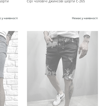
шорти
Сірі чоловічі джинсові шорти С-265
 у наявності
Немає у наявності