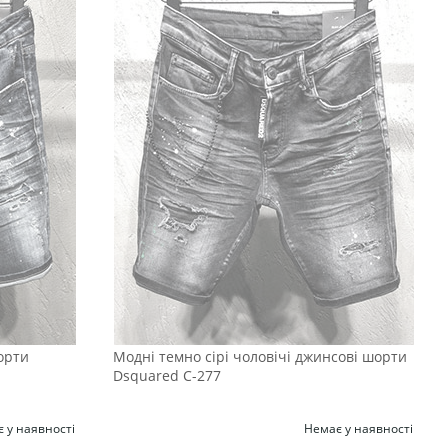
орти
Модні темно сірі чоловічі джинсові шорти
Dsquared С-277
 у наявності
Немає у наявності