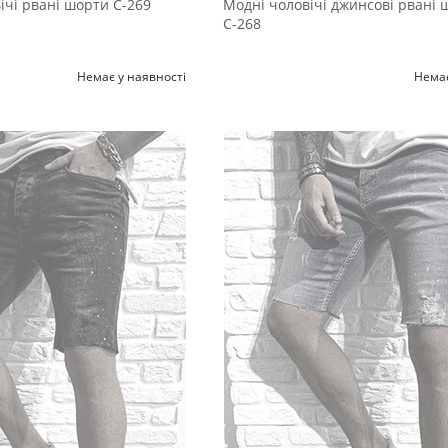
вічі рвані шорти С-269
Модні чоловічі джинсові рвані 
С-268
Немає у наявності
Немає