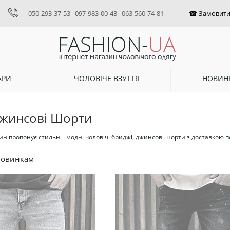
050-293-37-53
097-983-00-43
063-560-74-81
АРИ
ЧОЛОВІЧЕ ВЗУТТЯ
НОВИН
Джинсові Шорти
 пропонує стильні і модні чоловічі бриджі, джинсові шорти з доставкою по 
новинкам