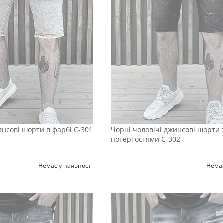
инсові шорти в фарбі С-301
Чорні чоловічі джинсові шорти 
потертостями С-302
Немає у наявності
Немає