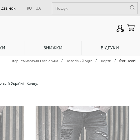
RU
UA
КИ
ЗНИЖКИ
ВІДГУКИ
/
/
/
Джинсові
Інтернет-магазин Fashion-ua
Чоловічий одяг
Шорти
всій Україні і Києву.