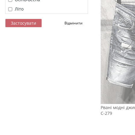
Літо
Рвані модні джи
С-279