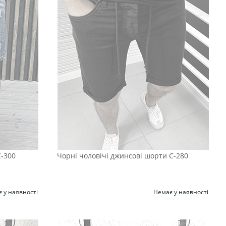
С-300
Чорні чоловічі джинсові шорти С-280
 у наявності
Немає у наявності