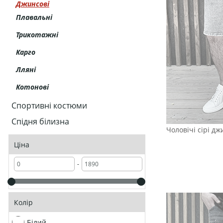
Джинсові
Плавальні
Трикотажні
Карго
Лляні
Котонові
Спортивні костюми
Спідня білизна
Чоловічі сірі дж
Ціна
-
Колір
Білий