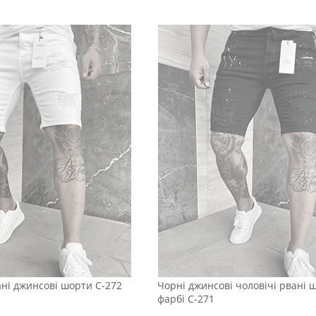
вані джинсові шорти С-272
Чорні джинсові чоловічі рвані 
фарбі С-271