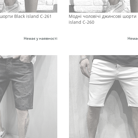
шорти Black island С-261
Модні чоловічі джинсові шорти 
island С-260
Немає у наявності
Немає