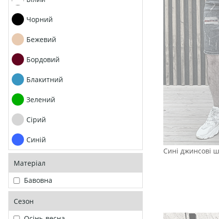
Чорний
Бежевий
Бордовий
Блакитний
Зелений
Сірий
Синій
Сині джинсові ш
Матеріал
Бавовна
Сезон
Осінь-весна