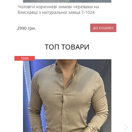
Чоловічі коричневі зимові черевики на
Ко
блискавці з натуральної замші Т-1024
Co
2990
грн.
29
ТОП ТОВАРИ