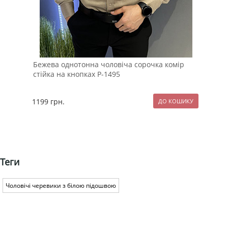
Бежева однотонна чоловіча сорочка комір
Сти
стійка на кнопках Р-1495
кап
1199
грн.
209
Теги
Чоловічі черевики з білою підошвою