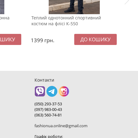
тонна
Теплий однотонний спортивний
Модн
костюм на флісі К-550
екок
1399
грн.
229
Контакти
(050) 293-37-53
(097) 983-00-43
(063) 560-74-81
fashionua.online@gmail.com
Графік роботи: