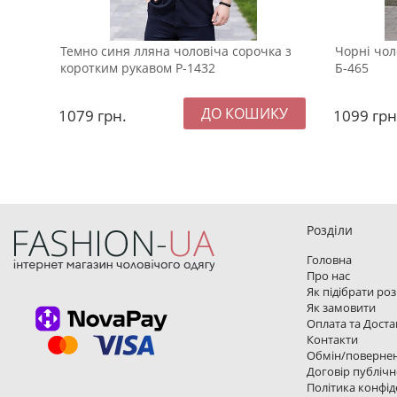
Темно синя лляна чоловіча сорочка з
Чорні чол
коротким рукавом Р-1432
Б-465
1079
грн.
1099
грн
Розділи
Головна
Про нас
Як підібрати ро
Як замовити
Оплата та Доста
Контакти
Обмін/поверне
Договір публічн
Політика конфід