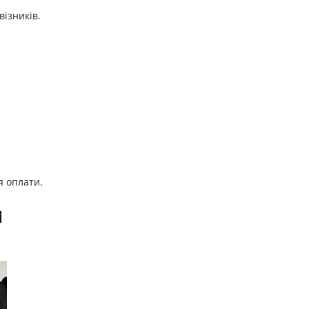
візників.
я оплати.
И