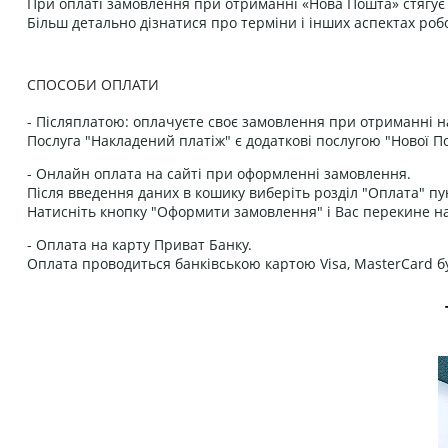
При оплаті замовлення при отриманні «Нова Пошта» стягує к
Більш детально дізнатися про терміни і інших аспектах роб
СПОСОБИ ОПЛАТИ
- Післяплатою: оплачуєте своє замовлення при отриманні н
Послуга "Накладений платіж" є додаткові послугою "Нової П
- Онлайн оплата на сайті при оформленні замовлення.
Після введення даних в кошику виберіть розділ "Оплата" пу
Натисніть кнопку "Оформити замовлення" і Вас перекине на
- Оплата на карту Приват Банку.
Оплата проводиться банківською картою Visa, MasterCard бу