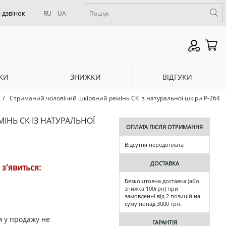
RU
UA
КИ
ЗНИЖКИ
ВІДГУКИ
/
Стриманий чоловічий шкіряний ремінь СК із натуральної шкіри Р-264
НЬ СК ІЗ НАТУРАЛЬНОЇ
ОПЛАТА ПІСЛЯ ОТРИМАННЯ
Відсутня передоплата
ДОСТАВКА
з'явиться:
Безкоштовна доставка (або
знижка 100грн) при
замовленні від 2 позицій на
суму понад 3000 грн.
 у продажу не
ГАРАНТІЯ