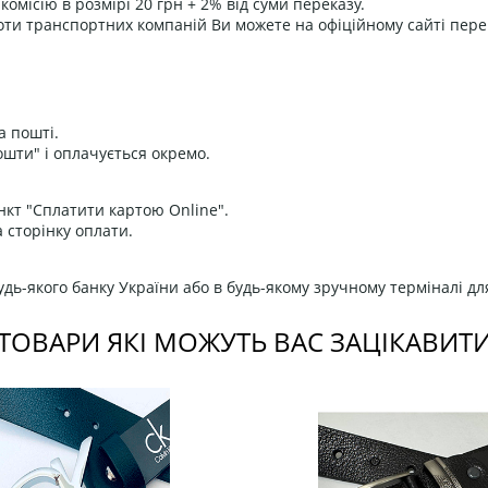
омісію в розмірі 20 грн + 2% від суми переказу.
оти транспортних компаній Ви можете на офіційному сайті пере
а пошті.
ошти" і оплачується окремо.
нкт "Сплатити картою Online".
 сторінку оплати.
дь-якого банку України або в будь-якому зручному терміналі дл
ТОВАРИ ЯКІ МОЖУТЬ ВАС ЗАЦІКАВИТ