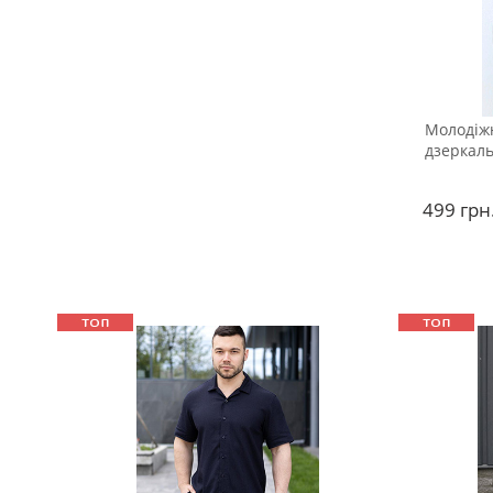
Молодіжн
дзеркал
499
грн