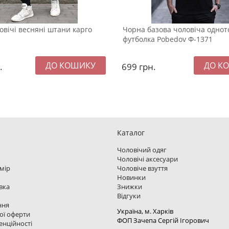
овічі весняні штани карго
Чорна базова чоловіча одно
футболка Pobedov Ф-1371
.
699
грн.
Каталог
Чоловічий одяг
Чоловічі аксесуари
змір
Чоловіче взуття
Новинки
вка
Знижки
Відгуки
ння
Україна, м. Харкiв
ої оферти
ФОП Зачепа Сергій Ігорович
енційності