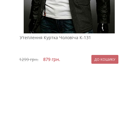
Утеплення Куртка Чоловіча К-131
Кор
зим
1299
грн.
879
грн.
259