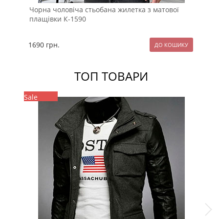
Чорна чоловіча стьобана жилетка з матової
Чо
плащівки К-1590
ка
1690
грн.
17
ТОП ТОВАРИ
Sale