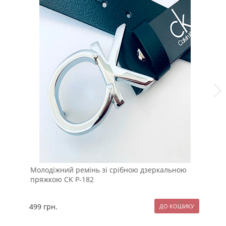
Молодіжний ремінь зі срібною дзеркальною
Бр
пряжкою CK Р-182
з 
499
грн.
11