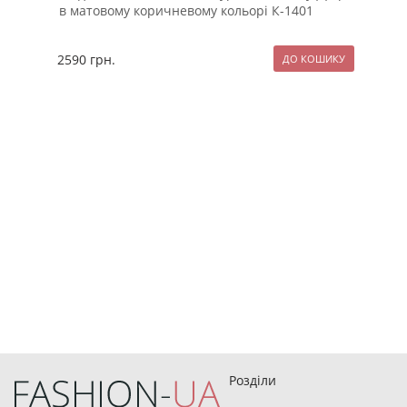
в матовому коричневому кольорі К-1401
рук
2590
грн.
209
Розділи