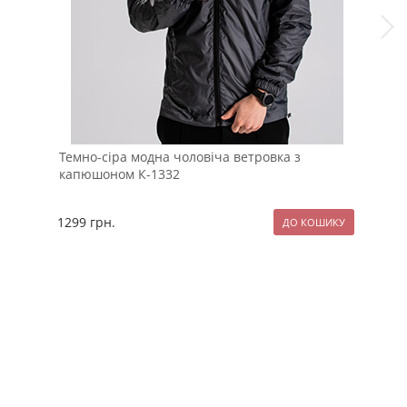
Темно-сіра модна чоловіча ветровка з
Мод
капюшоном К-1332
від
1299
грн.
129