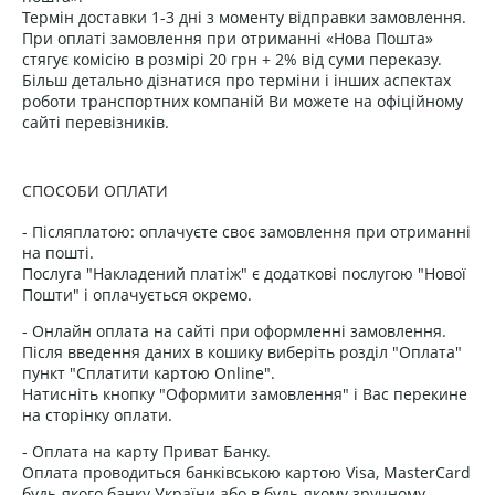
Термін доставки 1-3 дні з моменту відправки замовлення.
При оплаті замовлення при отриманні «Нова Пошта»
стягує комісію в розмірі 20 грн + 2% від суми переказу.
Більш детально дізнатися про терміни і інших аспектах
роботи транспортних компаній Ви можете на офіційному
сайті перевізників.
СПОСОБИ ОПЛАТИ
- Післяплатою: оплачуєте своє замовлення при отриманні
на пошті.
Послуга "Накладений платіж" є додаткові послугою "Нової
Пошти" і оплачується окремо.
- Онлайн оплата на сайті при оформленні замовлення.
Після введення даних в кошику виберіть розділ "Оплата"
пункт "Сплатити картою Online".
Натисніть кнопку "Оформити замовлення" і Вас перекине
на сторінку оплати.
- Оплата на карту Приват Банку.
Оплата проводиться банківською картою Visa, MasterCard
будь-якого банку України або в будь-якому зручному