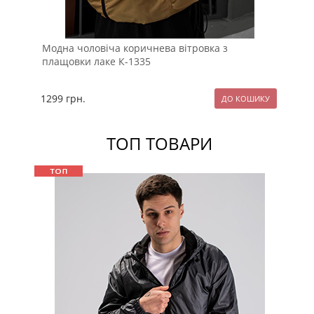
Модна чоловіча коричнева вітровка з
Ве
плащовки лаке К-1335
ка
1299
грн.
12
ТОП ТОВАРИ