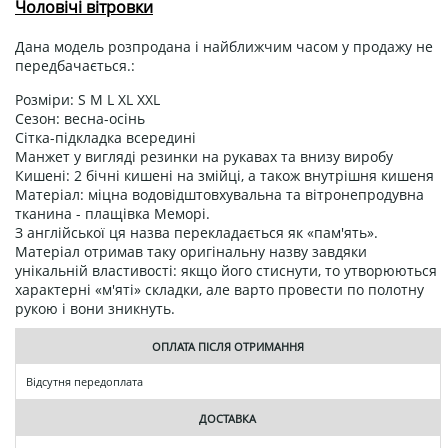
Чоловічі вітровки
Дана модель розпродана і найближчим часом у продажу не
передбачається.:
Розміри: S M L XL XXL
Сезон: весна-осінь
Сітка-підкладка всередині
Манжет у вигляді резинки на рукавах та внизу виробу
Кишені: 2 бічні кишені на змійці, а також внутрішня кишеня
Матеріал: міцна водовідштовхувальна та вітронепродувна
тканина - плащівка Меморі.
З англійської ця назва перекладається як «пам'ять».
Матеріал отримав таку оригінальну назву завдяки
унікальній властивості: якщо його стиснути, то утворюються
характерні «м'яті» складки, але варто провести по полотну
рукою і вони зникнуть.
ОПЛАТА ПІСЛЯ ОТРИМАННЯ
Відсутня передоплата
ДОСТАВКА