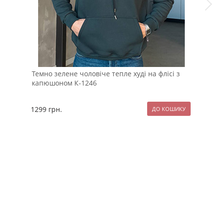
Темно зелене чоловіче тепле худі на флісі з
Дво
капюшоном К-1246
кап
1299
грн.
97