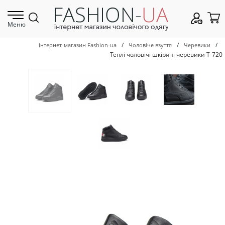
Меню
/
/
/
Інтернет-магазин Fashion-ua
Чоловіче взуття
Черевики
Теплі чоловічі шкіряні черевики Т-720