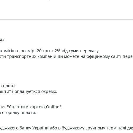
а».
омісію в розмірі 20 грн + 2% від суми переказу.
оти транспортних компаній Ви можете на офіційному сайті пере
а пошті.
ошти" і оплачується окремо.
нкт "Сплатити картою Online".
 сторінку оплати.
дь-якого банку України або в будь-якому зручному терміналі дл