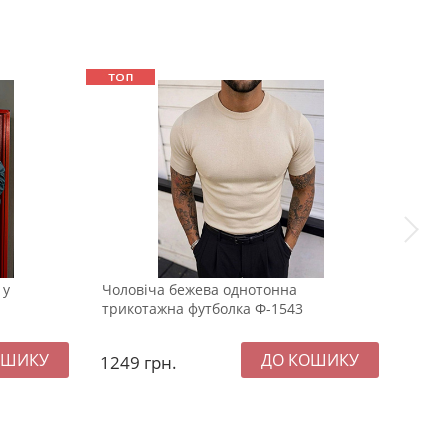
 у
Чоловіча бежева однотонна
Чоло
трикотажна футболка Ф-1543
кори
1249
грн.
119