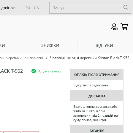
RU
UA
КИ
ЗНИЖКИ
ВІДГУКИ
/
Чоловічі шкіряні черевики Kristan Black Т-952
ічі черевики на блискавці
ACK Т-952
Є у наявності
ОПЛАТА ПІСЛЯ ОТРИМАННЯ
Відсутня передоплата
ДОСТАВКА
Безкоштовна доставка (або
знижка 100грн) при
замовленні від 2 позицій на
суму понад 3000 грн.
ГАРАНТІЯ