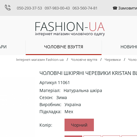
050-293-37-53
097-983-00-43
063-560-74-81
АРИ
ЧОЛОВІЧЕ ВЗУТТЯ
НОВИН
/
/
/
Інтернет-магазин Fashion-ua
Чоловіче взуття
Черевики
Чолов
ЧОЛОВІЧІ ШКІРЯНІ ЧЕРЕВИКИ KRISTAN BL
Артикул
11061
Матеріал:
Натуральна шкіра
Сезон:
Зима
Виробник:
Україна
Підкладка:
Мех
Колір:
Чорний