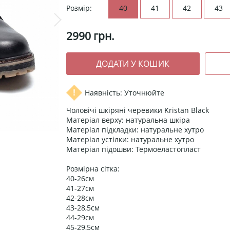
Розмір:
40
41
42
43
2990
грн.
Наявність: Уточнюйте
Чоловічі шкіряні черевики Kristan Black
Матеріал верху: натуральна шкіра
Матеріал підкладки: натуральне хутро
Матеріал устілки: натуральне хутро
Матеріал підошви: Термоеластопласт
Розмірна сітка:
40-26см
41-27см
42-28см
43-28,5см
44-29см
45-29,5см