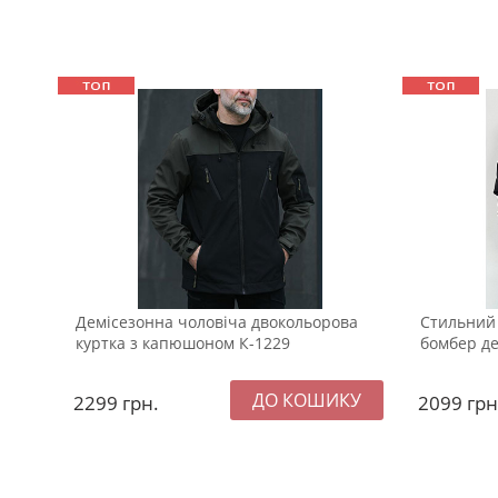
Демісезонна чоловіча двокольорова
Стильний
куртка з капюшоном К-1229
бомбер де
2299
грн.
2099
грн