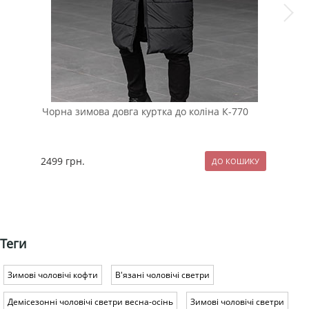
Чорна зимова довга куртка до коліна К-770
Теп
нач
2499
грн.
127
Теги
Зимові чоловічі кофти
В'язані чоловічі светри
Демісезонні чоловічі светри весна-осінь
Зимові чоловічі светри