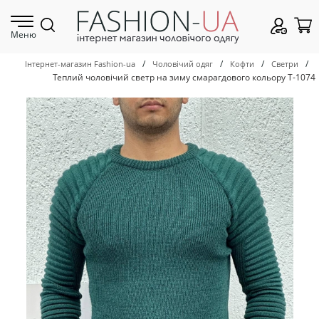
Меню
/
/
/
/
Інтернет-магазин Fashion-ua
Чоловічий одяг
Кофти
Светри
Теплий чоловічий светр на зиму смарагдового кольору Т-1074