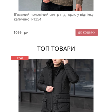
В'язаний чоловічий светр під горло у відтінку
Сір
капучіно Т-1354
Т-1
1099
грн.
10
ТОП ТОВАРИ