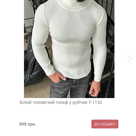
Білий чоловічий гольф у рубчик Т-1132
Мод
в м
999
грн.
259