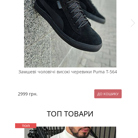
Замшеві чоловічі високі черевики Puma Т-564
Чо
шк
2999
грн.
24
ТОП ТОВАРИ