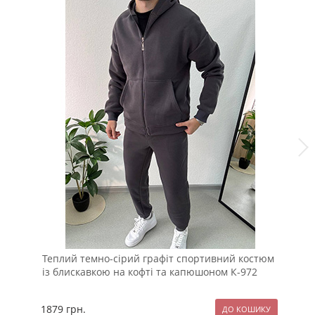
Теплий темно-сірий графіт спортивний костюм
Те
із блискавкою на кофті та капюшоном К-972
ов
1879
грн.
28