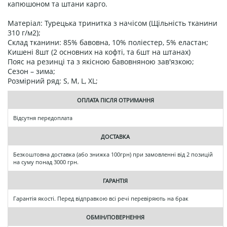
капюшоном та штани карго.
Матеріал: Турецька тринитка з начісом (Щільність тканини
310 г/м2);
Склад тканини: 85% бавовна, 10% поліестер, 5% еластан;
Кишені 8шт (2 основних на кофті, та 6шт на штанах)
Пояс на резинці та з якісною бавовняною зав'язкою;
Сезон – зима;
Розмірний ряд: S, M, L, XL;
ОПЛАТА ПІСЛЯ ОТРИМАННЯ
Відсутня передоплата
ДОСТАВКА
Безкоштовна доставка (або знижка 100грн) при замовленні від 2 позицій
на суму понад 3000 грн.
ГАРАНТІЯ
Гарантія якості. Перед відправкою всі речі перевіряють на брак
ОБМІН/ПОВЕРНЕННЯ