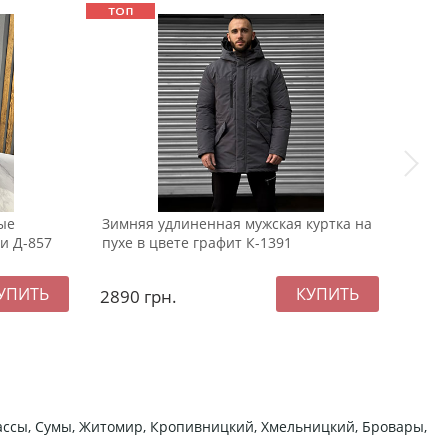
ые
Зимняя удлиненная мужская куртка на
Белы
и Д-857
пухе в цвете графит К-1391
2890
грн.
999
ркассы, Сумы, Житомир, Кропивницкий, Хмельницкий, Бровары,