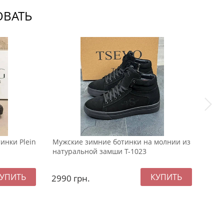
ОВАТЬ
инки Plein
Мужские зимние ботинки на молнии из
Муж
натуральной замши Т-1023
Gros
2990
грн.
299