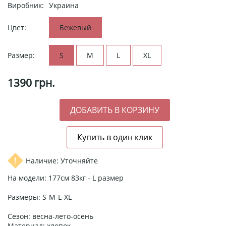
Виробник:
Украина
Цвет:
Бежевый
Размер:
S
M
L
XL
1390
грн.
Наличие: Уточняйте
На модели: 177см 83кг - L размер
Размеры: S-M-L-XL
Сезон: весна-лето-осень
Материал: хлопок