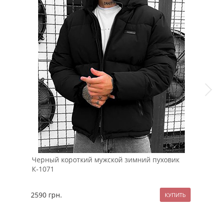
Черный короткий мужской зимний пуховик
Чер
К-1071
руб
2590
грн.
89