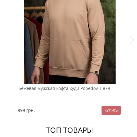
Бежевая мужская кофта худи Pobedov Т-879
Кр
ол
999
грн.
99
ТОП ТОВАРЫ