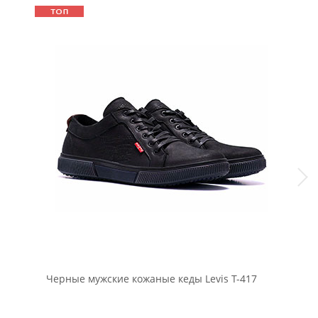
Черные мужские кожаные кеды Levis Т-417
Теп
нач