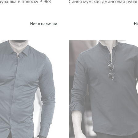
убашка в полоску Р-963
Синяя мужская джинсовая руба
Нет в наличии
Н