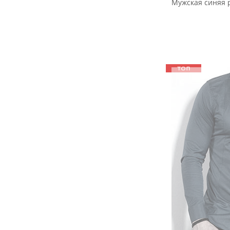
Мужская синяя р