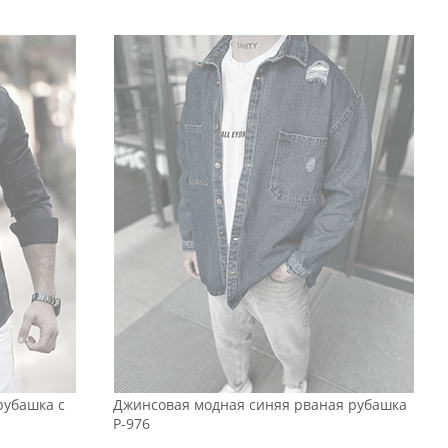
рубашка с
Джинсовая модная синяя рваная рубашка
Р-976