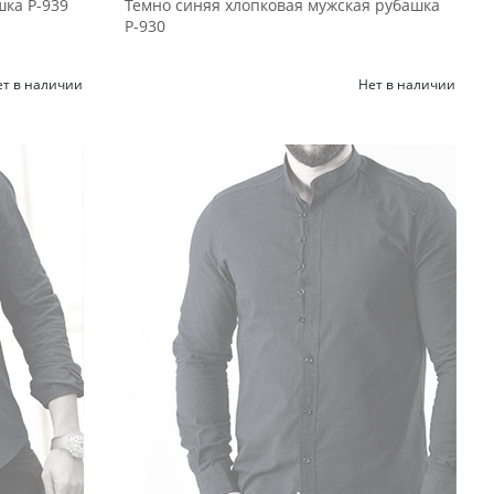
шка Р-939
Темно синяя хлопковая мужская рубашка
Р-930
ет в наличии
Нет в наличии