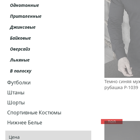
Однотонные
Приталенные
Джинсовые
Байковые
Оверсайз
Льняные
В полоску
Темно синяя му
Футболки
рубашка Р-1039
Штаны
Шорты
Спортивные Костюмы
Нижнее Белье
Цена