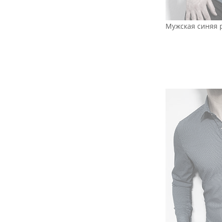
Мужская синяя 