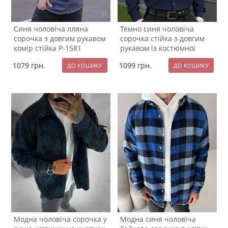
Синя чоловіча лляна
Темно синя чоловіча
сорочка з довгим рукавом
сорочка стійка з довгим
комір стійка Р-1581
рукавом із костюмної
тканини Р-1536
1079
грн.
1099
грн.
Модна чоловіча сорочка у
Модна синя чоловіча