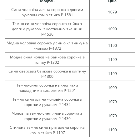
Модель
Ціна
Синя чоловіча лляна сорочка з довгим
1079
рукавом комір стійка Р-1581
Темно синя чоловіча сорочка стійка з
довгим рукавом із костюмної тканини
1099
Р-1536
Модна чоловіча сорочка у синю клітинку на
1190
кнопках Р-1372
Модна синя чоловіча байкова сорочка в
1199
клітку Р-1302
Синя оверсайз байкова сорочка в клітину
1199
Р-1300
Темно-синя сорочка на кнопках з
1099
накладними кишенями Р-1291
Темно синя лляна чоловіча сорочка з
1079
коротким рукавом Р-1432
Чоловіча темно-синя лляна сорочка з
1079
коротким рукавом Р-1430
Стильна темно синя приталена сорочка
1199
комір стійка Р-1197