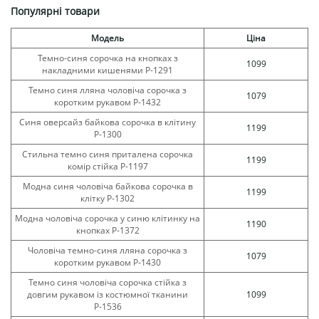
Популярні товари
Модель
Ціна
Темно-синя сорочка на кнопках з
1099
накладними кишенями Р-1291
Темно синя лляна чоловіча сорочка з
1079
коротким рукавом Р-1432
Синя оверсайз байкова сорочка в клітину
1199
Р-1300
Стильна темно синя приталена сорочка
1199
комір стійка Р-1197
Модна синя чоловіча байкова сорочка в
1199
клітку Р-1302
Модна чоловіча сорочка у синю клітинку на
1190
кнопках Р-1372
Чоловіча темно-синя лляна сорочка з
1079
коротким рукавом Р-1430
Темно синя чоловіча сорочка стійка з
довгим рукавом із костюмної тканини
1099
Р-1536