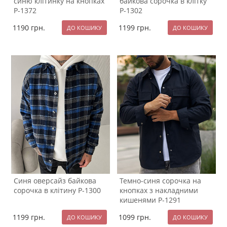
синю клітинку на кнопках
байкова сорочка в клітку
Р-1372
Р-1302
1190
грн.
1199
грн.
Синя оверсайз байкова
Темно-синя сорочка на
сорочка в клітину Р-1300
кнопках з накладними
кишенями Р-1291
1199
грн.
1099
грн.