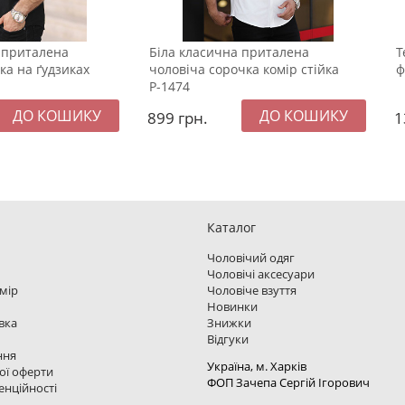
 приталена
Біла класична приталена
Т
ка на ґудзиках
чоловіча сорочка комір стійка
ф
Р-1474
899
грн.
1
Каталог
Чоловічий одяг
Чоловічі аксесуари
змір
Чоловіче взуття
Новинки
вка
Знижки
Відгуки
ння
Україна, м. Харкiв
ої оферти
ФОП Зачепа Сергій Ігорович
енційності