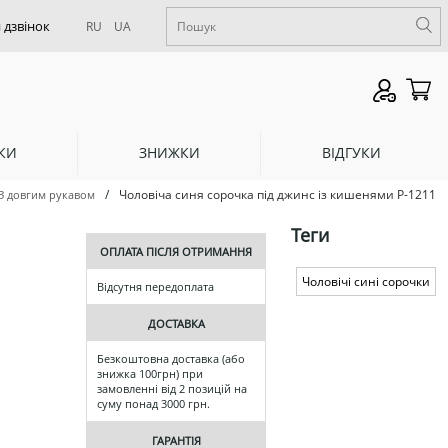
RU
UA
КИ
ЗНИЖКИ
ВІДГУКИ
/
Чоловіча синя сорочка під джинс із кишенями Р-1211
З довгим рукавом
Теги
ОПЛАТА ПІСЛЯ ОТРИМАННЯ
Чоловічі сині сорочки
Відсутня передоплата
ДОСТАВКА
Безкоштовна доставка (або
знижка 100грн) при
замовленні від 2 позицій на
суму понад 3000 грн.
ГАРАНТІЯ