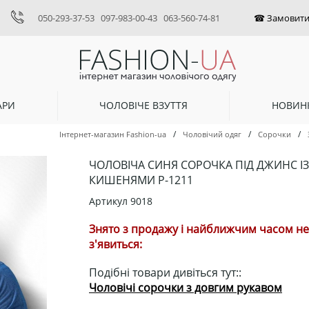
050-293-37-53
097-983-00-43
063-560-74-81
АРИ
ЧОЛОВІЧЕ ВЗУТТЯ
НОВИН
/
/
/
Інтернет-магазин Fashion-ua
Чоловічий одяг
Сорочки
ЧОЛОВІЧА СИНЯ СОРОЧКА ПІД ДЖИНС ІЗ
КИШЕНЯМИ Р-1211
Артикул
9018
Знято з продажу і найближчим часом не
з'явиться:
Подібні товари дивіться тут::
Чоловічі сорочки з довгим рукавом