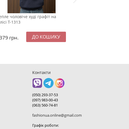
епле чоловіче худі графіт на
Подовжена зимова чолові
лісі Т-1313
куртка на пуху К-1390
379
грн.
2890
грн.
Контакти
(050) 293-37-53
(097) 983-00-43
(063) 560-74-81
fashionua.online@gmail.com
Графік роботи: