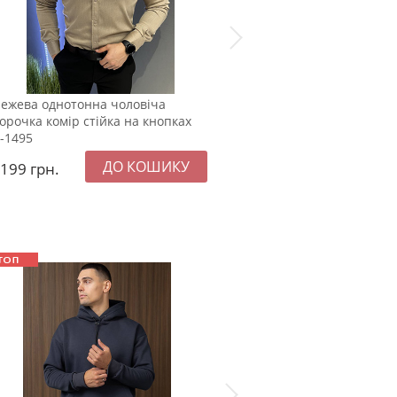
ежева однотонна чоловіча
Стильна темно синя прит
орочка комір стійка на кнопках
сорочка комір стійка Р-11
-1495
1199
грн.
1199
грн.