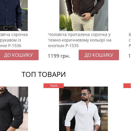
овіча сорочка
Чоловіча приталена сорочка у
Б
 рукавом із
темно-коричневому кольорі на
с
ини Р-1536
кнопках Р-1535
Р
1199
грн.
ТОП ТОВАРИ