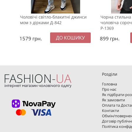
Чоловічі світло-блакитні джинси
Чорна стильна
мом з дірками Д-842
чоловіча сороч
Р-1369
1579
грн.
899
грн.
Розділи
Головна
Про нас
Як підібрати ро
Як замовити
Оплата та Доста
Контакти
Обмін/поверне
Договір публічн
Політика конфід