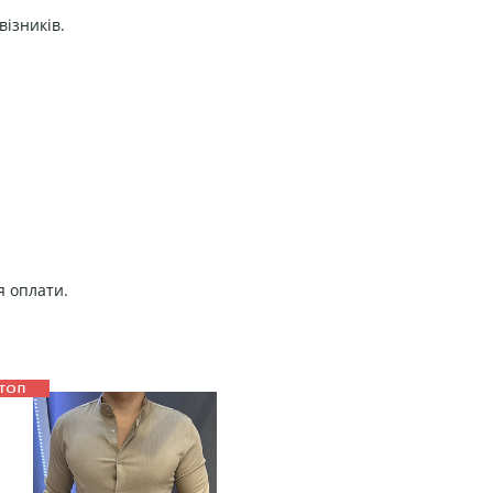
візників.
я оплати.