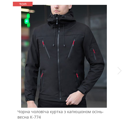
Чорна чоловіча куртка з капюшоном осінь-
Чор
весна К-774
кап