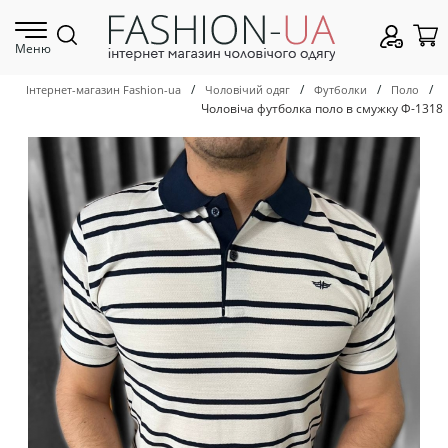
Меню
/
/
/
/
Інтернет-магазин Fashion-ua
Чоловічий одяг
Футболки
Поло
Чоловіча футболка поло в смужку Ф-1318